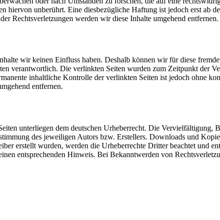
u überwachen oder nach Umständen zu forschen, die auf eine rechtswidri
n hiervon unberührt. Eine diesbezügliche Haftung ist jedoch erst ab d
der Rechtsverletzungen werden wir diese Inhalte umgehend entfernen.
 Inhalte wir keinen Einfluss haben. Deshalb können wir für diese fremd
 Seiten verantwortlich. Die verlinkten Seiten wurden zum Zeitpunkt der
manente inhaltliche Kontrolle der verlinkten Seiten ist jedoch ohne ko
umgehend entfernen.
n Seiten unterliegen dem deutschen Urheberrecht. Die Vervielfältigung,
stimmung des jeweiligen Autors bzw. Erstellers. Downloads und Kopien 
reiber erstellt wurden, werden die Urheberrechte Dritter beachtet und en
 einen entsprechenden Hinweis. Bei Bekanntwerden von Rechtsverletzu